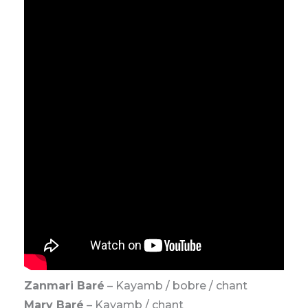
Zanmari Baré
– Kayamb / bobre / chant
Mary Baré
– Kayamb / chant