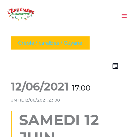
Aller
au
contenu
Créole / caraibes / Guyane
12/06/2021
17:00
UNTIL
12/06/2021, 23:00
SAMEDI 12