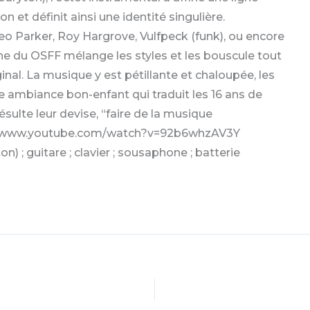
et définit ainsi une identité singulière.
eo Parker, Roy Hargrove, Vulfpeck (funk), ou encore
he du OSFF mélange les styles et les bouscule tout
al. La musique y est pétillante et chaloupée, les
e ambiance bon-enfant qui traduit les 16 ans de
ésulte leur devise, “faire de la musique
tps://www.youtube.com/watch?v=92b6whzAV3Y
) ; guitare ; clavier ; sousaphone ; batterie