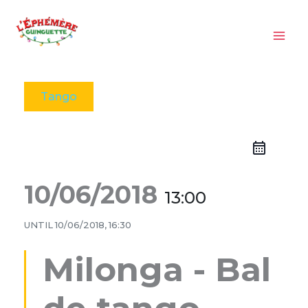
Aller
au
contenu
Tango
10/06/2018
13:00
UNTIL
10/06/2018, 16:30
Milonga - Bal