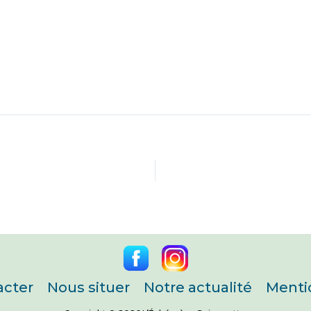
acter
Nous situer
Notre actualité
Menti