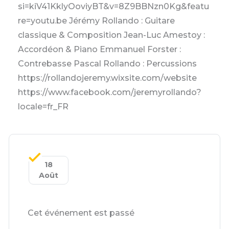
si=kiV41KklyOoviyBT&v=8Z9BBNzn0Kg&featu
re=youtu.be Jérémy Rollando : Guitare
classique & Composition Jean-Luc Amestoy :
Accordéon & Piano Emmanuel Forster :
Contrebasse Pascal Rollando : Percussions
https://rollandojeremy.wixsite.com/website
https://www.facebook.com/jeremyrollando?
locale=fr_FR
18
Août
Cet événement est passé