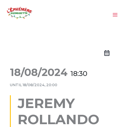
Aller
au
contenu
18/08/2024
18:30
UNTIL
18/08/2024, 20:00
JEREMY
ROLLANDO